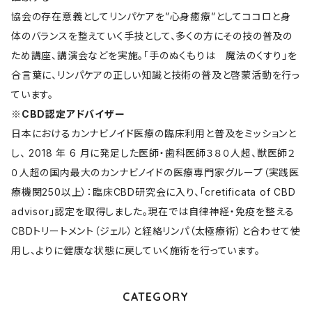
協会の存在意義としてリンパケアを”心身癒療”としてココロと身
体のバランスを整えていく手技として、多くの方にその技の普及の
ため講座、講演会などを実施。「手のぬくもりは 魔法のくすり」を
合言葉に、リンパケアの正しい知識と技術の普及と啓蒙活動を行っ
ています。
※CBD認定アドバイザー
日本におけるカンナビノイド医療の臨床利用と普及をミッションと
し、 2018 年 6 月に発足した医師・歯科医師３８０人超、獣医師２
０人超の国内最大のカンナビノイドの医療専門家グループ（実践医
療機関250以上）：臨床CBD研究会に入り、「cretificata of CBD
advisor」認定を取得しました。現在では自律神経・免疫を整える
CBDトリートメント（ジェル）と経絡リンパ（太極療術）と合わせて使
用し、よりに健康な状態に戻していく施術を行っています。
CATEGORY